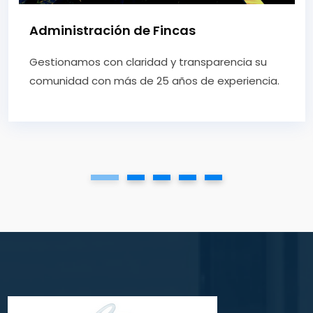
ración de Fincas
Asesor
s con claridad y transparencia su
Asesoram
 con más de 25 años de experiencia.
empresas 
contable, j