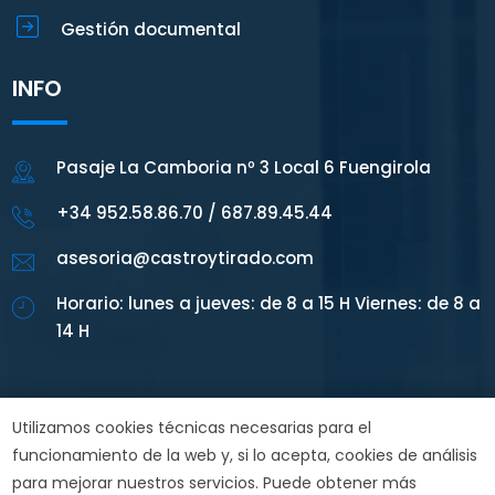
Gestión documental
INFO
Pasaje La Camboria nº 3 Local 6 Fuengirola
+34 952.58.86.70 / 687.89.45.44
asesoria@castroytirado.com
Horario: lunes a jueves: de 8 a 15 H Viernes: de 8 a
14 H
Utilizamos cookies técnicas necesarias para el
funcionamiento de la web y, si lo acepta, cookies de análisis
Inicio
Política de cookies
Aviso Legal
para mejorar nuestros servicios. Puede obtener más