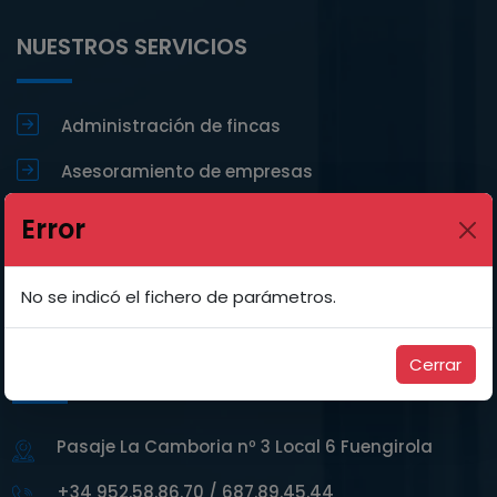
NUESTROS SERVICIOS
Administración de fincas
Asesoramiento de empresas
Inmobiliaria
Error
Correduría de seguros
No se indicó el fichero de parámetros.
Gestión documental
INFO
Cerrar
Pasaje La Camboria nº 3 Local 6 Fuengirola
+34 952.58.86.70 / 687.89.45.44